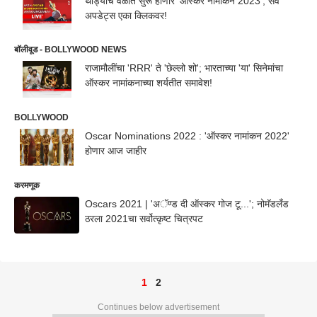
थोड्याच वेळात सुरू होणार 'ऑस्कर नामांकन 2023'; सर्व
अपडेट्स एका क्लिकवर!
बॉलीवूड - BOLLYWOOD NEWS
राजामौलींचा 'RRR' ते 'छेल्लो शो'; भारताच्या 'या' सिनेमांचा
ऑस्कर नामांकनाच्या शर्यतीत समावेश!
BOLLYWOOD
Oscar Nominations 2022 : 'ऑस्कर नामांकन 2022'
होणार आज जाहीर
करमणूक
Oscars 2021 | 'अॅण्ड दी ऑस्कर गोज टू...'; नोमॅडलँड
ठरला 2021चा सर्वोत्कृष्ट चित्रपट
1
2
Continues below advertisement