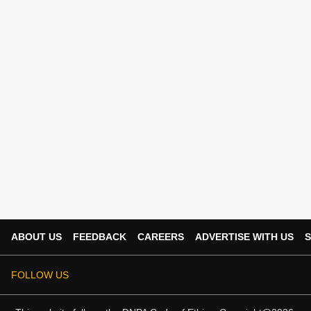
ABOUT US
FEEDBACK
CAREERS
ADVERTISE WITH US
S
FOLLOW US