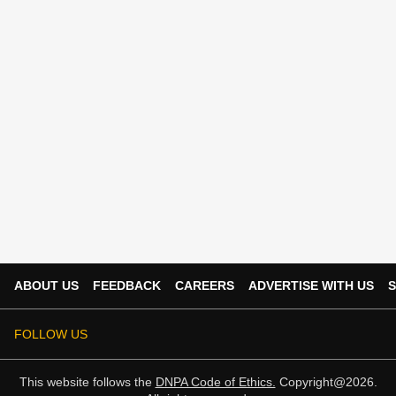
ABOUT US
FEEDBACK
CAREERS
ADVERTISE WITH US
S
FOLLOW US
This website follows the
DNPA Code of Ethics.
Copyright@2026.