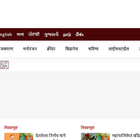
nglish
বাংলা
ਪੰਜਾਬੀ
ગુજરાતી
நாடு
దేశం
ाजकारण
मनोरंजन
क्रीडा
बिझनेस
भविष्य
लाईफस्टाईल
स्टाईल
क्राईम
व्यापार-उद्योग
ट्रेडिंग
ऑटो
निवडणूक
निवडणूक
घेतलेला निर्णय मागे
महापालिकेत वडि