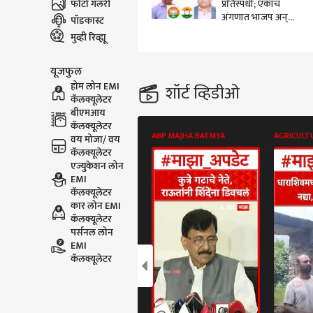
फोटो गॅलरी
प्रतिस्पर्धी; एकाच
अंगणात भाजप अन्
पॉडकास्ट
अजित दादांच्या
मुव्ही रिव्ह्यू
राष्ट्रवादीचा झेंडा;
नागपुरातील लक्षवेधी
यूजफुल
लढतीची जोरदार चर्चा
होम लोन EMI
शॉर्ट व्हिडीओ
कॅलक्यूलेटर
बीएमआय
कॅलक्यूलेटर
ABP MAJHA BATMYA
AGRICULT
वय मोजा/ वय
कॅलक्यूलेटर
एज्युकेशन लोन
EMI
कॅलक्यूलेटर
कार लोन EMI
कॅलक्यूलेटर
पर्सनल लोन
EMI
कॅलक्यूलेटर