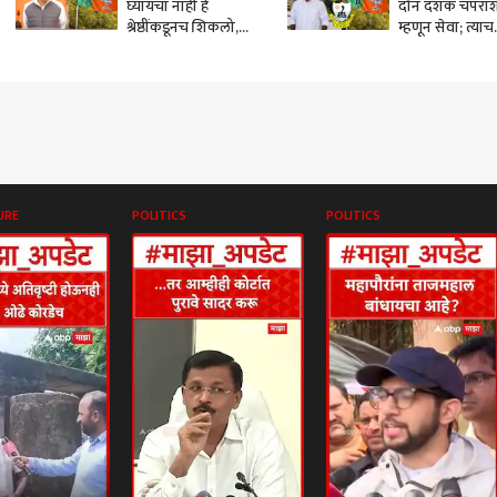
घ्यायचा नाही हे
दोन दशक चपरा
श्रेष्ठींकडूनच शिकलो,
म्हणून सेवा; त्याच
म्हणूनच अर्ज मागे घेतला
महापालिकेत लेक
नाही; गडकरींच्या
नगरसेवक होण्याच
प्रभागातून बंडखोरी करत
नागपूरच्या रेशीम
भाजप कार्यकर्त्यांनं दंड
महायुतीकडून उमे
थोपटले
URE
POLITICS
POLITICS