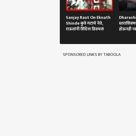
Sanjay Raut On Eknath
Dharashi
Shinde कुत्रे गटाचे नेते,
धाराशिवमध्य
राऊतांनी शिंदेंना डिवचलं
होऊनही नद
SPONSORED LINKS BY TABOOLA