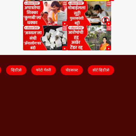
व्हिडीओ
फोटो गॅलरी
पॉडकास्ट
शॉर्ट व्हिडीओ