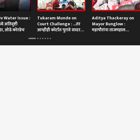
v Water Issue :
Tukaram Munde on
Aditya Thackeray on
े अतिवृष्टी
Court Challenge : ...तर
Mayor Bunglow :
्या, ओढे कोरडेच
आम्हीही कोर्टात पुरावे सादर
महापौरांना ताजमहाल
करू
बांधायचा आहे? आदित्य
ठाकरेंची टीका