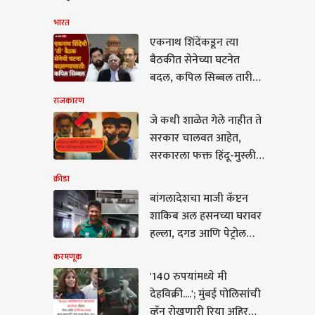
भारत
एकनाथ शिंदेंकडून त्या
बैठकीत सेनेच्या घटनेत
बदल, कपिल सिब्बल तारीख
सांगत म्हणाले...
राजकारण
जे कधी शाळेत गेले नाहीत ते
सरकार चालवत आहेत,
सरकारला फक्त हिंदू-मुस्लीम
दिसतं, कोर्टातून पक्ष चोरले
क्रीडा
जात आहेत, त्यासाठी लगेच
बांगलादेशचा माजी कॅप्टन
तारखा मिळतात; अभिजीत
णूक
शाकिब अल हसनच्या घरावर
दिपकेंचा हल्लाबोल
हल्ला, दगड आणि पेट्रोल
बॉम्ब सुद्धा फेकले; हल्ला का
करमणूक
केला, नेमकं काय घडलं?
'140 रुपयांमध्ये मी
देहविक्री....'; मुंबई पोलिसांची
 रुपयांमध्ये मी
व्हॅन रोखणारी रिया अहिरचा
क्री....'; मुंबई पोलिसांची