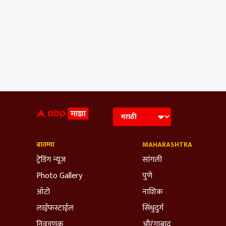
बातम्या
MAHARASHTRA
ट्रेडिंग न्यूज
सांगली
Photo Gallery
पुणे
ऑटो
नाशिक
लाईफस्टाईल
सिंधुदुर्ग
निवडणूक
औरंगाबाद