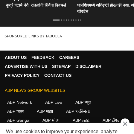
कुत्रे गटाचे नेते, राऊतांनी शिंदेंना डिवचलं
धाराशिवमध्ये अतिवृष्टी होऊनही नद्या, ओ
कोरडेच
SPONSORED LINKS BY TABOOLA
ABOUT US
FEEDBACK
CAREERS
ADVERTISE WITH US
SITEMAP
DISCLAIMER
PRIVACY POLICY
CONTACT US
ABP NEWS GROUP WEBSITES
ABP Network
ABP Live
ABP न्यूज़
ABP আনন্দ
ABP माझा
ABP અસ્મિતા
ABP Ganga
ABP ਸਾਂਝਾ
ABP நாடு
ABP దేశం
×
We use cookies to improve your experience, analyze
FOLLOW US