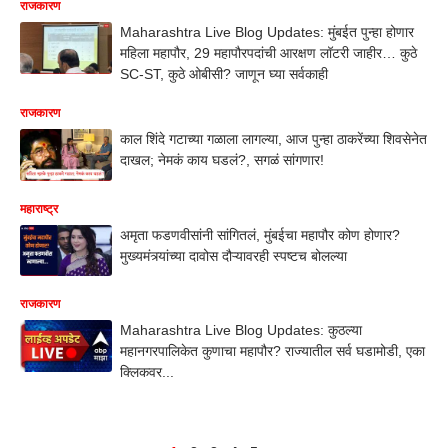
राजकारण
Maharashtra Live Blog Updates: मुंबईत पुन्हा होणार
महिला महापौर, 29 महापौरपदांची आरक्षण लॉटरी जाहीर… कुठे
SC-ST, कुठे ओबीसी? जाणून घ्या सर्वकाही
राजकारण
काल शिंदे गटाच्या गळाला लागल्या, आज पुन्हा ठाकरेंच्या शिवसेनेत
दाखल; नेमकं काय घडलं?, सगळं सांगणार!
महाराष्ट्र
अमृता फडणवीसांनी सांगितलं, मुंबईचा महापौर कोण होणार?
मुख्यमंत्र्यांच्या दावोस दौऱ्यावरही स्पष्टच बोलल्या
राजकारण
Maharashtra Live Blog Updates: कुठल्या
महानगरपालिकेत कुणाचा महापौर? राज्यातील सर्व घडामोडी, एका
क्लिकवर...