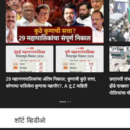
29 महानगरपालिकांचा अंतिम निकाल; कुणाची कुठे सत्ता,
छत्रपती संभ
कोणत्या पालिकेत कुणाचा महापौर?, A टू Z माहिती
झेंडे दाखवत 
पोलिसांचा मो
शॉर्ट व्हिडीओ