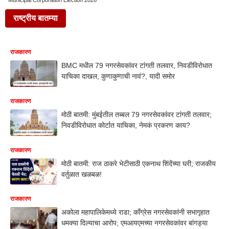
Municipal Corporation Election 2026
राष्ट्रीय बातम्या
राजकारण
BMC मधील 79 नगरसेवकांवर टांगती तलवार, निवडीविरोधात
याचिका दाखल, कुणाकुणाची नावं?, यादी समोर
राजकारण
मोठी बातमी: मुंबईतील तब्बल 79 नगरसेवकांवर टांगती तलवार;
निवडीविरोधात कोर्टात याचिका, नेमकं प्रकरण काय?
राजकारण
मोठी बातमी: राज ठाकरे भेटीसाठी एकनाथ शिंदेंच्या घरी; राजकीय
वर्तुळात खळबळ!
राजकारण
अकोला महापालिकेमध्ये राडा; काँग्रेस नगरसेवकांनी सभागृहात
धमक्या दिल्याचा आरोप; एमआयएमच्या नगरसेवकांवर बांगड्या