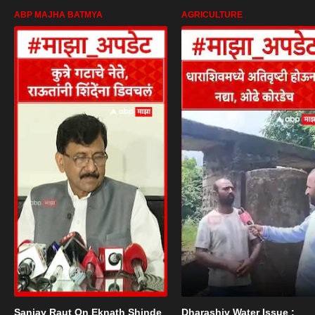
ABP MAJHA BATMYA
AGRICULTURE
Sanjay Raut On Eknath Shinde
Dharashiv Water Issue :