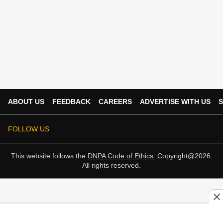
ABOUT US
FEEDBACK
CAREERS
ADVERTISE WITH US
S
FOLLOW US
This website follows the
DNPA Code of Ethics.
Copyright@2026.
All rights reserved.