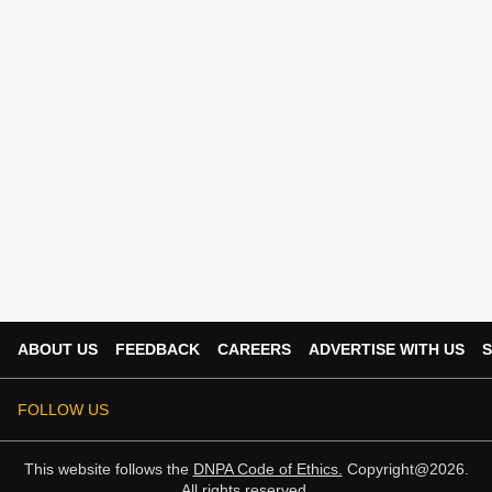
ABOUT US
FEEDBACK
CAREERS
ADVERTISE WITH US
S
FOLLOW US
This website follows the
DNPA Code of Ethics.
Copyright@2026.
All rights reserved.