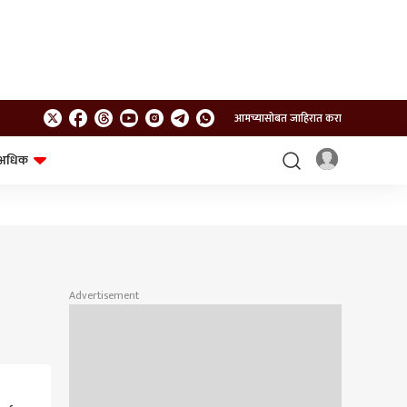
आमच्यासोबत जाहिरात करा
अधिक
शेत-शिवार
भविष्य
Advertisement