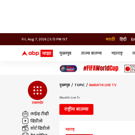
मराठी
हिंदी
E
Fri, Aug 7, 2026 | 5:13 PM IST
मुख्यपृष्ठ
ताज्या बातम्या
महाराष्ट्र
र
बातम्या
जॅाब माझा
लाईफ
भारत
महाराष्ट्र
टेक-गॅजेट
मुंबई
ऑटो
टेलिव्हिजन
विश्व
विश्व
मुख्यपृष्ठ
TOPIC
MARATHI LIVE TV
कोल्हापूर
पुणे
Marathi Live Tv
नवी मुंबई
एक्स्प्लोर
अमरावती
राष्ट्रीय बातम्या
अहमदनगर
लाईव्ह टीव्ही
अकोला
व्हिडीओ
शॉर्ट व्हिडीओ
महाराष्ट्र