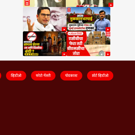
व्हिडीओ
फोटो गॅलरी
पॉडकास्ट
शॉर्ट व्हिडीओ