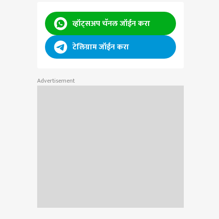
व्हॉट्सअप चॅनल जॉईन करा
टेलिग्राम जॉईन करा
Advertisement