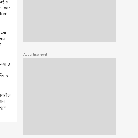
ाईन्स
dlines
ber
च्या
गवान
ं
ेंबर
Advertisement
ha
च्या 8
ा
टॉप 80
 2023 :
भरातील
गवान
यूज :
 : ABP