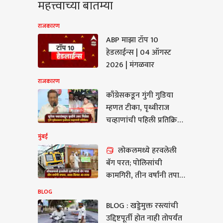
महत्त्वाच्या बातम्या
राजकारण
ABP माझा टॉप 10
हेडलाईन्स | 04 ऑगस्ट
2026 | मंगळवार
राजकारण
काँग्रेसकडून गुंगी गुडिया
म्हणत टीका, पृथ्वीराज
चव्हाणांची पहिली प्रतिक्रिया;
म्हणाले, अर्थातच सुनेत्रा
मुंबई
पवारांकडून कृतीतून उत्तर
लोकलमध्ये हरवलेली
G
मिळेल
बॅग परत; पोलिसांची
कामगिरी, तीन वर्षांनी तपास,
प्रवाशाला मिळालं 271 ग्रॅम
BLOG
सोनं
BLOG : खड्डेमुक्त रस्त्यांची
: खड्डेमुक्त रस्त्यांची
उद्दिष्टपूर्ती होत नाही तोपर्यंत
ष्टपूर्ती होत नाही तोपर्यंत