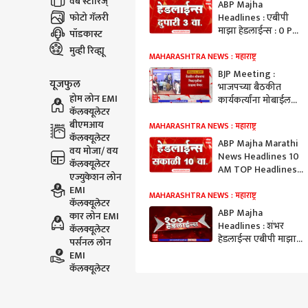
वेब स्टोरिज्
ABP Majha
फोटो गॅलरी
Headlines : एबीपी
माझा हेडलाईन्स : 0 PM
पॉडकास्ट
: 25 December 2023
मुव्ही रिव्ह्यू
: Maharashtra News
MAHARASHTRA NEWS : महाराष्ट्र
BJP Meeting :
यूजफुल
भाजपच्या बैठकीत
होम लोन EMI
कार्यकर्त्यांना मोबाईल
कॅलक्यूलेटर
बंदी, मोबाईल
बीएमआय
सभागृहाबाहेरच काढून
MAHARASHTRA NEWS : महाराष्ट्र
कॅलक्यूलेटर
घेतले
ABP Majha Marathi
वय मोजा/ वय
News Headlines 10
कॅलक्यूलेटर
AM TOP Headlines
एज्युकेशन लोन
10 AM 16 December
EMI
2023
MAHARASHTRA NEWS : महाराष्ट्र
कॅलक्यूलेटर
ABP Majha
कार लोन EMI
Headlines : शंभर
कॅलक्यूलेटर
हेडलाईन्स एबीपी माझा
पर्सनल लोन
हेडलाईन्स : 100
EMI
Headlines 16
कॅलक्यूलेटर
December 2023