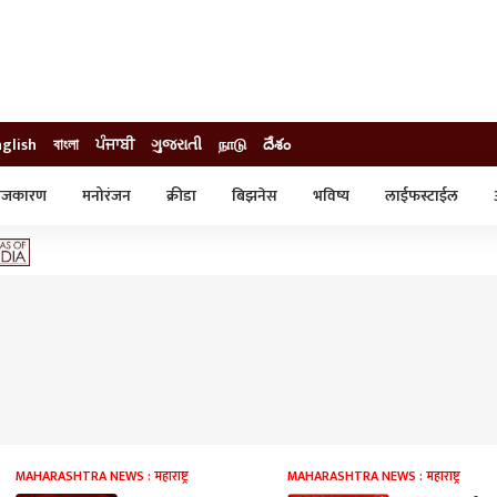
nglish
বাংলা
ਪੰਜਾਬੀ
ગુજરાતી
நாடு
దేశం
ाजकारण
मनोरंजन
क्रीडा
बिझनेस
भविष्य
लाईफस्टाईल
स्टाईल
क्राईम
व्यापार-उद्योग
ट्रेडिंग
ऑटो
MAHARASHTRA NEWS : महाराष्ट्र
MAHARASHTRA NEWS : महाराष्ट्र