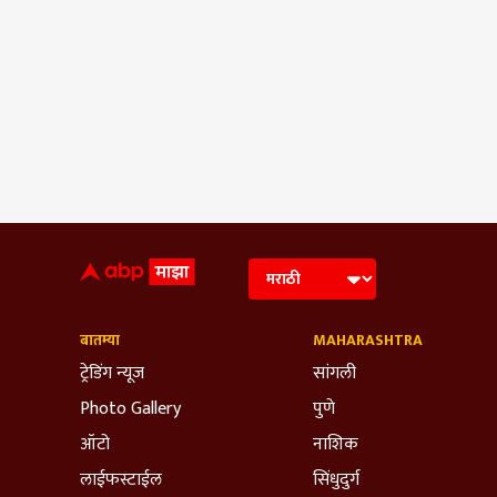
बातम्या
MAHARASHTRA
ट्रेडिंग न्यूज
सांगली
Photo Gallery
पुणे
ऑटो
नाशिक
लाईफस्टाईल
सिंधुदुर्ग