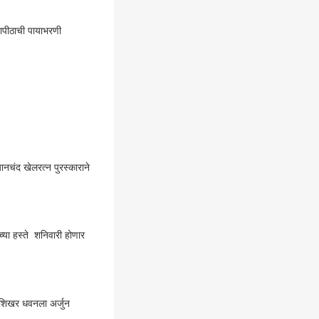
ापीठाची पायाभरणी
ानचंद खेलरत्न पुरस्काराने
च्या हस्ते शनिवारी होणार
शिखर धवनला अर्जुन