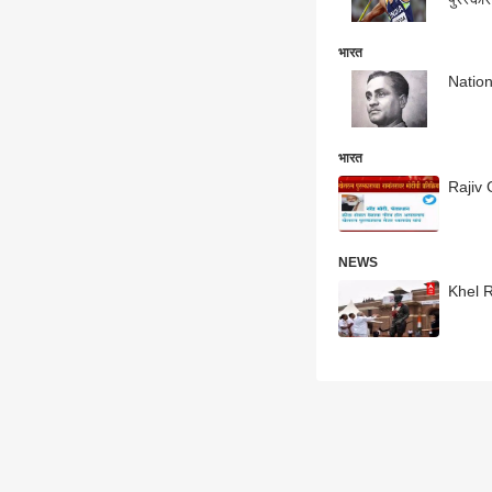
भारत
Nationa
भारत
Rajiv G
NEWS
Khel Ra