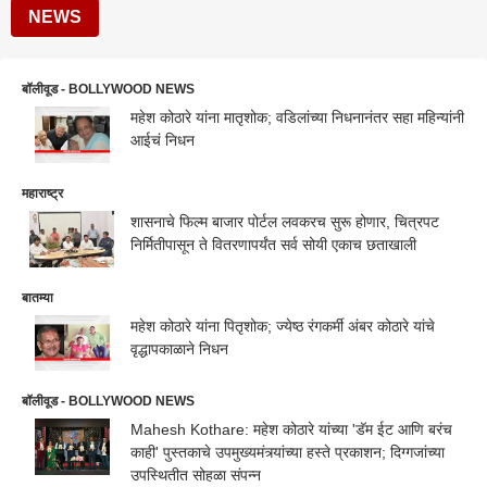
NEWS
बॉलीवूड - BOLLYWOOD NEWS
महेश कोठारे यांना मातृशोक; वडिलांच्या निधनानंतर सहा महिन्यांनी
आईचं निधन
महाराष्ट्र
शासनाचे फिल्म बाजार पोर्टल लवकरच सुरू होणार, चित्रपट
निर्मितीपासून ते वितरणापर्यंत सर्व सोयी एकाच छताखाली
बातम्या
महेश कोठारे यांना पितृशोक; ज्येष्ठ रंगकर्मी अंबर कोठारे यांचे
वृद्धापकाळाने निधन
बॉलीवूड - BOLLYWOOD NEWS
Mahesh Kothare: महेश कोठारे यांच्या 'डॅम ईट आणि बरंच
काही' पुस्तकाचे उपमुख्यमंत्र्यांच्या हस्ते प्रकाशन; दिग्गजांच्या
उपस्थितीत सोहळा संपन्न