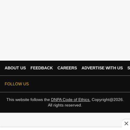
ABOUT US
FEEDBACK
CAREERS
ADVERTISE WITH US
S
FOLLOW US
This website follows the
DNPA Code of Ethics.
Copyright@2026.
All rights reserved.