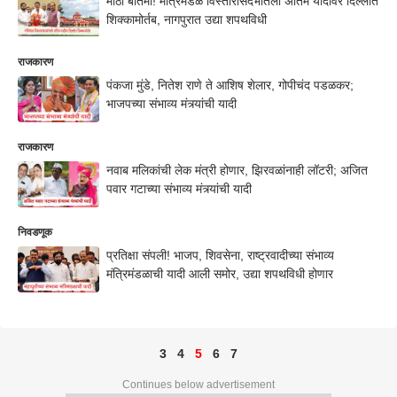
मोठी बातमी! मंत्रिमंडळ विस्तारासंदर्भातली अंतिम यादीवर दिल्लीत
शिक्कामोर्तब, नागपुरात उद्या शपथविधी
राजकारण
पंकजा मुंडे, नितेश राणे ते आशिष शेलार, गोपीचंद पडळकर;
भाजपच्या संभाव्य मंत्र्यांची यादी
राजकारण
नवाब मलिकांची लेक मंत्री होणार, झिरवळांनाही लॉटरी; अजित
पवार गटाच्या संभाव्य मंत्र्यांची यादी
निवडणूक
प्रतिक्षा संपली! भाजप, शिवसेना, राष्ट्रवादीच्या संभाव्य
मंत्रिमंडळाची यादी आली समोर, उद्या शपथविधी होणार
3
4
5
6
7
Continues below advertisement