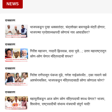
NEWS
राजकारण
भाजपकडून पुन्हा धक्कातंत्र, चंद्रशेखर बावनकुळे मंत्री होणार;
भाजपच्या प्रदेशाध्यक्षपदी कोणाचं नाव आघाडीवर?
राजकारण
गिरीश महाजन, नरहरी झिरवाळ, दादा भुसे...; उत्तर महाराष्ट्रातून
कोण-कोण घेणार मंत्रि‍पदाची शपथ?
राजकारण
नितेश राणेंपासून पंकजा मुंडे, गणेश नाईकांपर्यंत...एका नावाने सर्व
आर्श्चयचकित, भाजपकडून मंत्रिपदासाठी कोणा कोणाला फोन?
राजकारण
महायुतीकडून आज कोण कोण मंत्रि‍पदाची शपथ घेणार? भाजप,
शिवसेना, राष्ट्रवादीची संभाव्य मंत्र्याची संपूर्ण यादी!