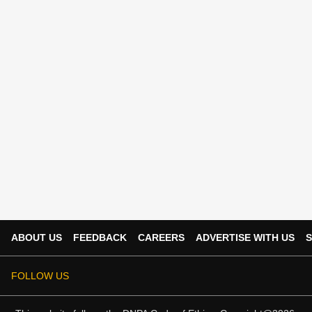
ABOUT US
FEEDBACK
CAREERS
ADVERTISE WITH US
S
FOLLOW US