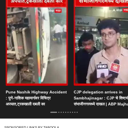
Pune Nashik Highway Accident
CJP delegation arrives in
: पुणे-नाशिक महामार्गावर विचित्र
Sambhajinagar : CJP चे शिष्टम
अपघात,ट्रकखाली दबली का
संभाजीनगरमध्ये दाखल | ABP Majh
SPONSORED LINKS BY TABOOLA