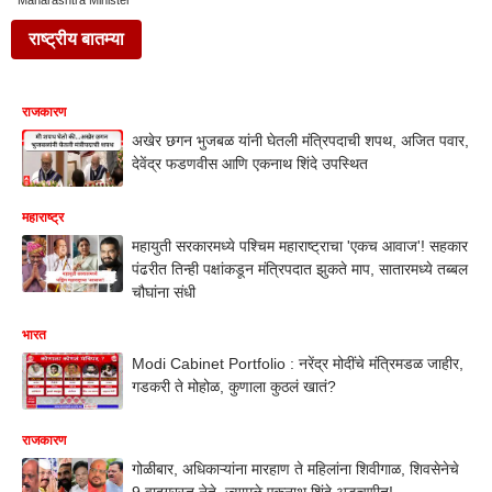
Maharashtra Minister
राष्ट्रीय बातम्या
राजकारण
अखेर छगन भुजबळ यांनी घेतली मंत्रिपदाची शपथ, अजित पवार,
देवेंद्र फडणवीस आणि एकनाथ शिंदे उपस्थित
महाराष्ट्र
महायुती सरकारमध्ये पश्चिम महाराष्ट्राचा 'एकच आवाज'! सहकार
पंढरीत तिन्ही पक्षांकडून मंत्रिपदात झुकते माप, सातारमध्ये तब्बल
चौघांना संधी
भारत
Modi Cabinet Portfolio : नरेंद्र मोदींचे मंत्रिमडळ जाहीर,
गडकरी ते मोहोळ, कुणाला कुठलं खातं?
राजकारण
गोळीबार, अधिकाऱ्यांना मारहाण ते महिलांना शिवीगाळ, शिवसेनेचे
9 वादग्रस्त नेते, ज्यामुळे एकनाथ शिंदे अडचणीत!