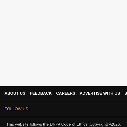
ABOUT US
FEEDBACK
CAREERS
ADVERTISE WITH US
S
FOLLOW US
This website follows the
DNPA Code of Ethics.
Copyright@2026.