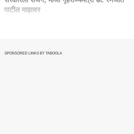
पाटील माझावर
Written By :
उमेश अलोणे, एबीपी माझा, अकोला
29 Apr 2021 08:46 AM (IST)
ऑक्सिजन संकटाविषयी 7 महिन्यांपूर्वीच केलेलं सरकारला सजग; माजी
गृहराज्यमंत्री डॉ. रणजीत पाटील माझावर
SPONSORED LINKS BY TABOOLA
Maharashtra Corona
BJP
Tags :
Thackeray Government
Oxygen Shortage
Ranjit Patil
Web Exclusive
BJP
Maharashtra Corona Crisis
MLC Ranjit Patil
Ranjit Patil On Oxygen Shortage
JOIN US ON
Whatsapp
Telegram