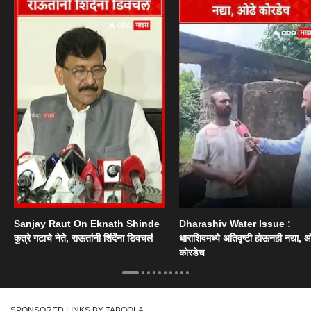
Sanjay Raut On Eknath Shinde
Dharashiv Water Issue :
कुत्रे गटाचे नेते, राऊतांनी शिंदेंना डिवचलं
धाराशिवमध्ये अतिवृष्टी होऊनही नद्या, ओ
कोरडेच
SPONSORED LINKS BY TABOOLA