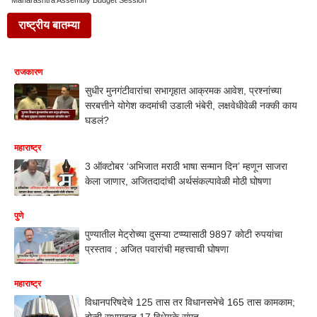
Maharashtra Assembly Budget Session
राष्ट्रीय बातम्या
राजकारण
सुधीर मुनगंटीवारांचा सभागृहात आक्रमक आवेश, प्रश्नांच्या
सरबत्तीने योगेश कदमांची उडाली भंबेरी, लक्षवेधीवेळी नक्की काय
घडलं?
महाराष्ट्र
3 ऑक्टोबर ‘अभिजात मराठी भाषा सन्मान दिन’ म्हणून साजरा
केला जाणार, अजितदादांची अर्थसंकल्पावेळी मोठी घोषणा
पुणे
पुण्यातील मेट्रोच्या दुसऱ्या टप्प्यासाठी 9897 कोटी रुपयांचा
प्रस्ताव ; अजित पवारांची महत्त्वाची घोषणा
महाराष्ट्र
विधानपरिषदेचे 125 तास तर विधानसभेचे 165 तास कामकाम;
दोन्ही सभागृहात 17 विधेयके संमत