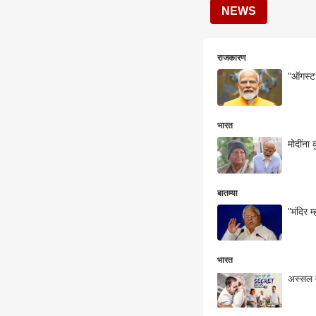
NEWS
राजकारण
"ऑगस्ट 
भारत
मोदींना 
बातम्या
"मंदिर 
भारत
अस्सल म