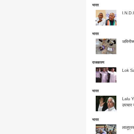
भारत
I.N.D.I
भारत
जमिनीच्
राजकारण
Lok Sab
भारत
Lalu Ya
उपचार स
भारत
लालूप्र