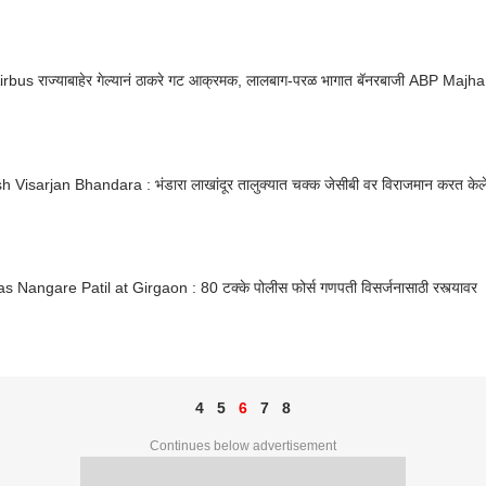
irbus राज्याबाहेर गेल्यानं ठाकरे गट आक्रमक, लालबाग-परळ भागात बॅनरबाजी ABP Majha
Visarjan Bhandara : भंडारा लाखांदूर तालुक्यात चक्क जेसीबी वर विराजमान करत केले 
 Nangare Patil at Girgaon : 80 टक्के पोलीस फोर्स गणपती विसर्जनासाठी रस्त्यावर
4
5
6
7
8
Continues below advertisement