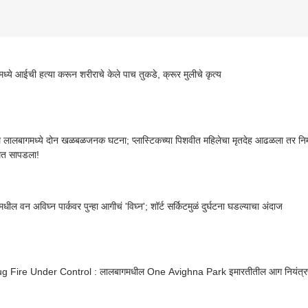
ध्ये आईची हत्या करून शरीराचे केले पाच तुकडे, क्रूर मुलीचे कृत्य
ल लालबागमध्ये दोन खळबळजनक घटना; प्लास्टिकच्या पिशवीत महिलेचा मृतदेह आढळला तर निर
थेत सापडला!
ील वन अविघ्न पार्कवर पुन्हा आगीचं 'विघ्न'; शॉर्ट सर्किटमुळं दुर्घटना घडल्याचा अंदाज
g Fire Under Control : लालबागमधील One Avighna Park इमारतीतील आग नियंत