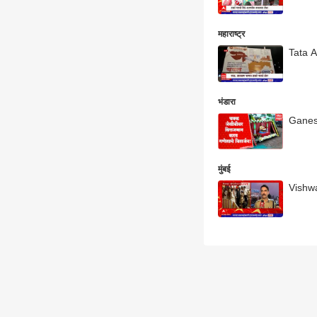
महाराष्ट्र
Tata A
भंडारा
Ganesh 
मुंबई
Vishwas