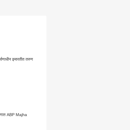
्माणाधीन इमारतीत तरुण
्रणात ABP Majha