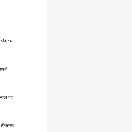
BP Majha
स्थळी
 दलाला यश
टीकास्त्र