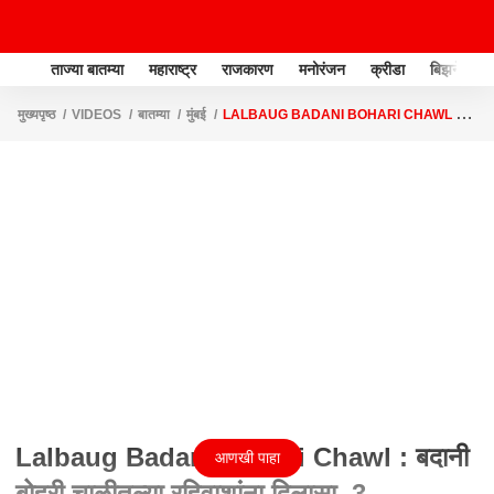
ताज्या बातम्या
महाराष्ट्र
राजकारण
मनोरंजन
क्रीडा
बिझनेस
मुख्यपृष्ठ
VIDEOS
बातम्या
मुंबई
LALBAUG BADANI BOHARI CHAWL :
बदानी बोहरी चाळीतल्या रहिवाशांना दिलासा, 3 दिवसांपासून सुरु होतं उपोषण
Lalbaug Badani Bohari Chawl : बदानी
आणखी पाहा
बोहरी चाळीतल्या रहिवाशांना दिलासा, 3