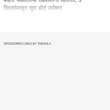
दिवसांपासून सुरु होतं उपोषण
Written By :
abp majha web team
16 Jun 2023 11:33 PM (IST)
Lalbaug Badani Bohari Chawl : बदानी बोहरी चाळीतल्या रहिवाशांना
दिलासा, 3 दिवसांपासून सुरु होतं उपोषण
SPONSORED LINKS BY TABOOLA
Lalbaug
Tags :
JOIN US ON
Whatsapp
Telegram