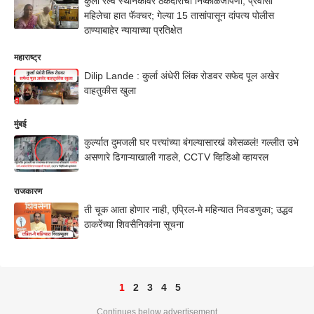
कुर्ला रेल्वे स्थानकावर ठेकेदाराचा निष्काळजीपणा, प्रवासी
महिलेचा हात फॅक्चर; गेल्या 15 तासांपासून दांपत्य पोलीस
ठाण्याबाहेर न्यायाच्या प्रतिक्षेत
महाराष्ट्र
Dilip Lande : कुर्ला अंधेरी लिंक रोडवर सफेद पूल अखेर
वाहतुकीस खुला
मुंबई
कुर्ल्यात दुमजली घर पत्त्यांच्या बंगल्यासारखं कोसळलं! गल्लीत उभे
असणारे ढिगाऱ्याखाली गाडले, CCTV व्हिडिओ व्हायरल
राजकारण
ती चूक आता होणार नाही, एप्रिल-मे महिन्यात निवडणुका; उद्धव
ठाकरेंच्या शिवसैनिकांना सूचना
1
2
3
4
5
Continues below advertisement