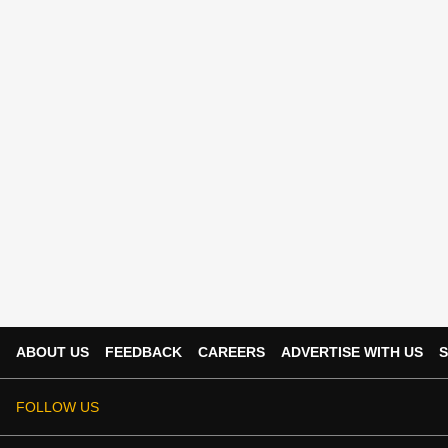
ABOUT US
FEEDBACK
CAREERS
ADVERTISE WITH US
S
FOLLOW US