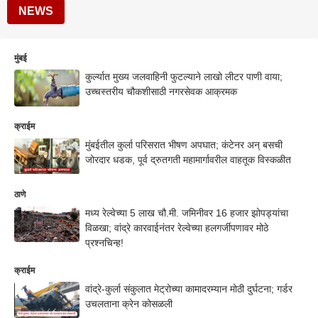
NEWS
मुंबई
कुर्ल्यात मुख्य जलवाहिनी फुटल्याने लाखो लीटर पाणी वाया;
उच्चस्तरीय चौकशीसाठी नगरसेवक आक्रमक
क्राईम
मुंबईतील कुर्ला परिसरात भीषण अपघात; कंटेनर अन् बसची
जोरदार धडक, पूर्व द्रुतगती महामार्गावरील वाहतूक विस्कळीत
ठाणे
मध्य रेल्वेच्या 5 लाख चौ.मी. जमिनीवर 16 हजार झोपड्यांचा
विळखा; वांद्रे कारवाईनंतर रेल्वेच्या हलगर्जीपणावर मोठे
प्रश्नचिन्ह!
क्राईम
वांद्रे-कुर्ला संकुलात मेट्रोच्या कामादरम्यान मोठी दुर्घटना; गर्डर
उचलताना क्रेन कोसळली