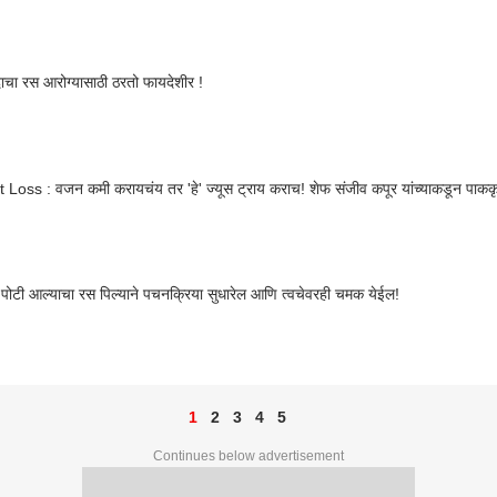
चा रस आरोग्यासाठी ठरतो फायदेशीर !
Loss : वजन कमी करायचंय तर 'हे' ज्यूस ट्राय कराच! शेफ संजीव कपूर यांच्याकडून पाककृ
ा पोटी आल्याचा रस पिल्याने पचनक्रिया सुधारेल आणि त्वचेवरही चमक येईल!
1
2
3
4
5
Continues below advertisement