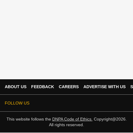
ABOUT US
FEEDBACK
CAREERS
ADVERTISE WITH US
S
FOLLOW US
This website follows the
DNPA Code of Ethics.
Copyright@2026.
All rights reserved.