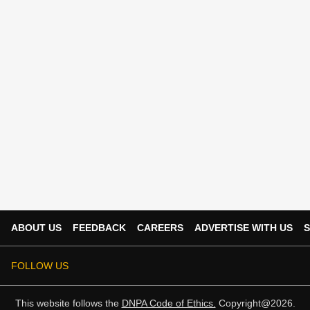
ABOUT US
FEEDBACK
CAREERS
ADVERTISE WITH US
S
FOLLOW US
This website follows the
DNPA Code of Ethics.
Copyright@2026.