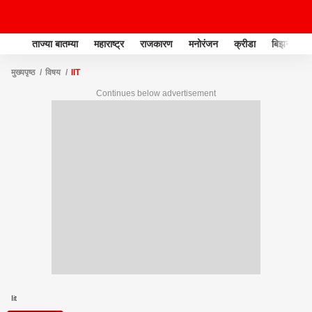
ताज्या बातम्या
महाराष्ट्र
राजकारण
मनोरंजन
क्रीडा
बिझनेस
मुख्यपृष्ठ
विषय
IIT
Continues below advertisement
Iit