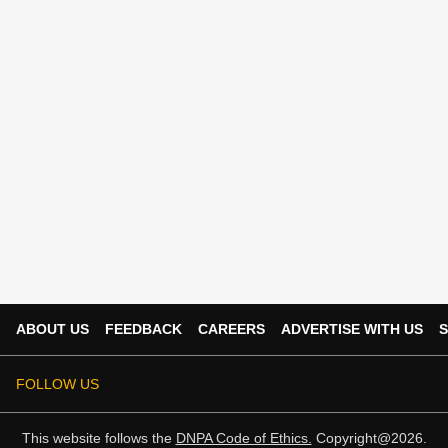
ABOUT US
FEEDBACK
CAREERS
ADVERTISE WITH US
S
FOLLOW US
This website follows the
DNPA Code of Ethics.
Copyright@2026.