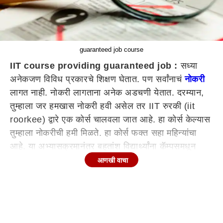
guaranteed job course
IIT course providing guaranteed job :
सध्या
अनेकजण विविध प्रकारचे शिक्षण घेतात. पण सर्वांनाचं
नोकरी
लागत नाही. नोकरी लागताना अनेक अडचणी येतात. दरम्यान,
तुम्हाला जर हमखास नोकरी हवी असेल तर IIT रुरकी (iit
roorkee) द्वारे एक कोर्स चालवला जात आहे. हा कोर्स केल्यास
तुम्हाला नोकरीची हमी मिळते. हा कोर्स फक्त सहा महिन्यांचा
आहे. या अभ्यासक्रमानंतर बहुतांश विद्यार्थ्यांना कॅम्पसमधून
नोकऱ्या मिळतात.
आणखी वाचा
या कोर्समध्ये आहे नोकरीची खात्री
एखाद्या विद्यार्थ्याला जर काही कारणाने नोकरी मिळू शकली नाही
तर त्याला आधी सशुल्क इंटर्नशिप आणि नंतर नोकरी दिली जाते.
या कोर्समध्ये नोकरीची खात्री आहे. अभियांत्रिकीच्या कोणत्याही