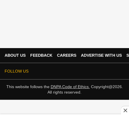
ABOUT US
FEEDBACK
CAREERS
ADVERTISE WITH US
S
FOLLOW US
This website follows the
DNPA Code of Ethics.
Copyright@2026.
All rights reserved.