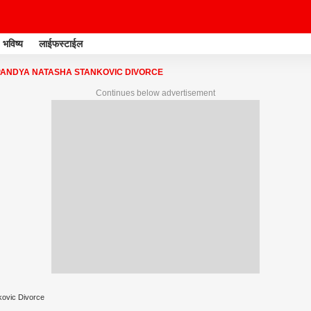
भविष्य
लाईफस्टाईल
PANDYA NATASHA STANKOVIC DIVORCE
Continues below advertisement
ovic Divorce