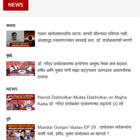
NEWS
सातारा
ग्रहण खगोलशास्त्रीय घटना, मानवी जीवनावर परिणाम नाही;
अंधश्रद्धा पसरवणाऱ्यांवर कारवाई करा, डॉ. दाभोळकरांची मागणी
मुंबई
डॉ. नरेंद्र दाभोलकरांच्या हत्येनंतर आयुष्य नेमकं कसं बदललं,
हमीद आणि मुक्ता यांनी माझा कट्ट्यावर उलगडला आतापर्यंतचा
प्रवास
NEWS
Hamid Dabholkar-Mukta Dabholkar on Majha
Katta:डाॅ. नरेंद्र दाभोळकर प्रकरणाच्या लढ्याचे 10 वर्ष
पुणे
Mandar Gonjari Vastav EP 29 : दाभोलकर मारेकऱ्यांना
फाशी नको, हमीद, मुक्ता दाभोलकर का म्हणाले ?