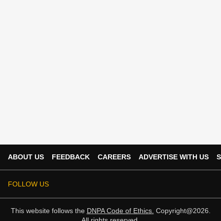
ABOUT US
FEEDBACK
CAREERS
ADVERTISE WITH US
S
FOLLOW US
This website follows the
DNPA Code of Ethics.
Copyright@2026.
All rights reserved.