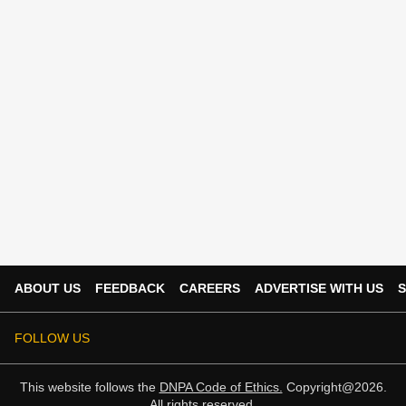
ABOUT US
FEEDBACK
CAREERS
ADVERTISE WITH US
S
FOLLOW US
This website follows the
DNPA Code of Ethics.
Copyright@2026.
All rights reserved.