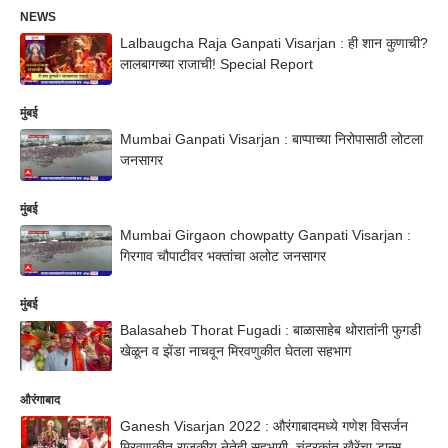
NEWS
Lalbaugcha Raja Ganpati Visarjan : ही शान कुणाची?
लालबागच्या राजाची! Special Report
मुंबई
Mumbai Ganpati Visarjan : बाप्पाच्या निरोपासाठी लोटला
जनसागर
मुंबई
Mumbai Girgaon chowpatty Ganpati Visarjan :
गिरगाव चौपाटीवर भक्तांचा अलोट जनसागर
मुंबई
Balasaheb Thorat Fugadi : बाळासाहेब थोरातांनी फुगडी
खेळून व झेंडा नाचवून मिरवणुकीत घेतला सहभाग
औरंगाबाद
Ganesh Visarjan 2022 : औरंगाबादमध्ये गणेश विसर्जन
मिरवणुकीत राजकीय नेतेही सहभागी, चंद्रकांत खैरेंचा डान्स