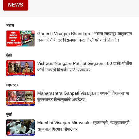
NEWS
भंडारा
Ganesh Visarjan Bhandara : भंडारा लाखांदूर तालुक्यात
चक्क जेसीबी वर विराजमान करत केले गणेशाचे विसर्जन
मुंबई
Vishwas Nangare Patil at Girgaon : 80 टक्के पोलीस
फोर्स गणपती विसर्जनासाठी रस्त्यावर
महाराष्ट्र
Maharashtra Ganpati Visarjan : गणपती विसर्जनाच्या
सुपरफास्ट मिरवणूकांचे अपडेट्स
मुंबई
Mumbai Visarjan Miravnuk : मुख्यमंत्री, उपमुख्यमंत्री,
राज्यपाल गिरगाव चौपाटीवर