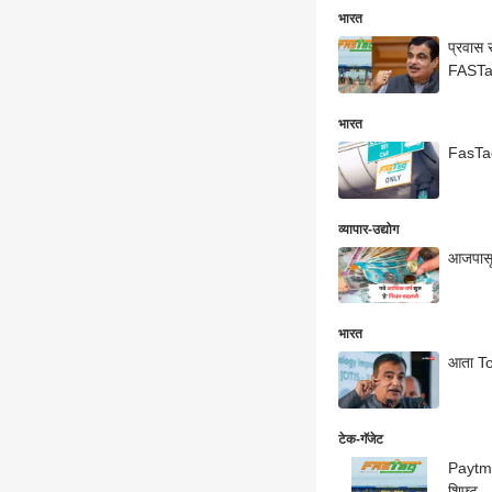
भारत
प्रवास 
FASTag
भारत
FasTag 
व्यापार-उद्योग
आजपासून
भारत
आता Tol
टेक-गॅजेट
Paytm F
शिफ्ट