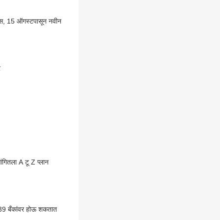
वास, 15 ऑगस्टपासून नवीन
र
ंगितला A टू Z प्लान
ा' 39 बँकांवर होऊ शकतात