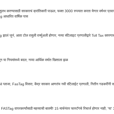
सुलभ करण्यासाठी सरकारचं क्रांतिकारी पाऊल, फक्त 3000 रुपयात करता येणार वर्षभर प्र
 आधारित वार्षिक पास
झालं जुनं, आता टोल वसुली वर्च्युअली होणार; नव्या सॅटेलाइट प्रणालीद्वारे Toll Tax कापणा
 या नियमांमध्ये बदल; नव्या आर्थिक वर्षात खिशाला झळ
l प्लाजा, FasTag विसरा; केंद्र सरकार आणतंय नवी सॅटेलाईट प्रणाली, नितीन गडकरींनी सा
ASTag वापरकर्त्यांसाठी महत्त्वाची बातमी! 15 मार्चनंतर फास्टॅगचे रिचार्ज होणार नाही; 'य