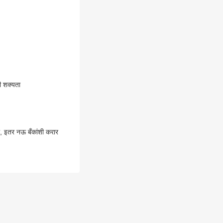
ची शक्यता
ले, इतर नऊ बँकांशी करार