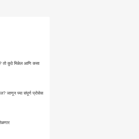
र? तो कुठे मिळेल आणि कसा
जाणून घ्या संपूर्ण प्रोसेस
न मिळणार