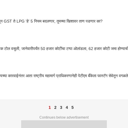
न GST ते LPG 'हे' 5 नियम बदलणार, तुमच्या खिशावर ताण पडणार का?
ब्रेक टोल वसुली, जानेवारीपर्यंत 50 हजार कोटींचा टप्पा ओलांडला, 62 हजार कोटी जमा होण्या
्या कारवाईनंतर आता राष्ट्रीय महामार्ग प्राधिकरणानेही पेटीएम बँकेला फास्टॅग सेवेतून वगळ
1
2
3
4
5
Continues below advertisement