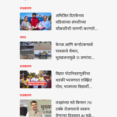
राजकारण
अभिजित दिपकेंच्या
वडिलांच्या संपत्तीच्या
चौकशीची मागणी करणारे
गुजराती अमित तिवारी आहे
भारत
तरी कोण?
केरळ आणि कर्नाटकमध्ये
पावसाचे थैमान,
भूस्खलनामुळे 11 जणांचा
जीव गेला, 8 बेपत्ता;
राजकारण
किश्तवारमध्ये ढगफुटीमुळे
बिहार पोटनिवडणुकीचा
अनेक घरांमध्ये पाणी शिरले,
कारण
धडकी भरवणारा एक्झिट
बद्रीनाथ महामार्ग तब्बल 20
पोल, भाजपला विद्यार्थी
मीटर खचला
आंदोलनाचा पहिला फटका
राजकारण
बसणार, प्रशांत किशोर
तज्ज्ञांच्या मते किमान 70
इतिहास घडवणार?
टक्के रोजगाराचे स्वरूप
्ञांच्या मते किमान 70
येणाऱ्या दिवसात AI मुळे
े रोजगाराचे स्वरूप