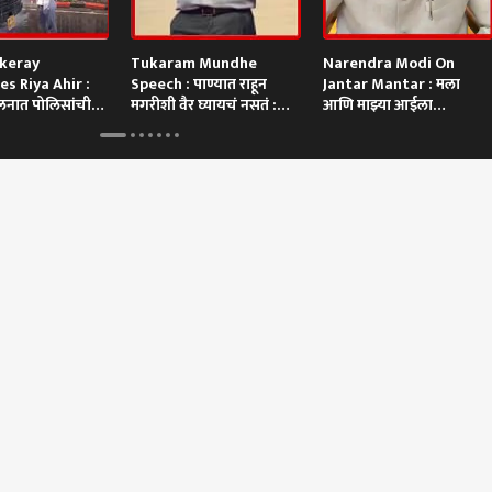
ckeray
Tukaram Mundhe
Narendra Modi On
es Riya Ahir :
Speech : पाण्यात राहून
Jantar Mantar : मला
ोलनात पोलिसांची
मगरीशी वैर घ्यायचं नसतं :
आणि माझ्या आईला
ाऱ्या रिया अहिरचा
तुकाराम मुंढे
शिवीगाळ, मोदींकडून नवीन
व्हिडिओ पोस्ट