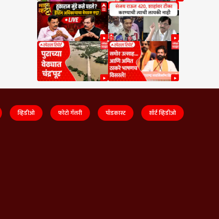
व्हिडीओ
फोटो गॅलरी
पॉडकास्ट
शॉर्ट व्हिडीओ