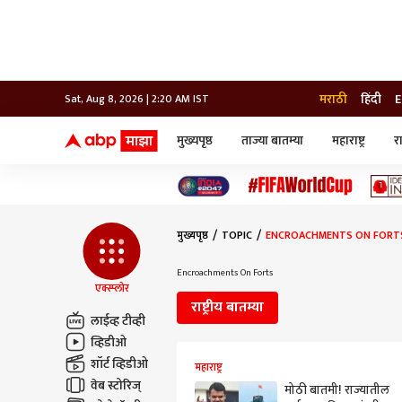
मराठी
हिंदी
E
Sat, Aug 8, 2026 | 2:20 AM IST
मुख्यपृष्ठ
ताज्या बातम्या
महाराष्ट्र
र
बातम्या
जॅाब माझा
लाईफ
भारत
महाराष्ट्र
टेक-गॅजेट
मुंबई
ऑटो
टेलिव्हिजन
विश्व
विश्व
मुख्यपृष्ठ
TOPIC
ENCROACHMENTS ON FORT
कोल्हापूर
पुणे
Encroachments On Forts
नवी मुंबई
एक्स्प्लोर
अमरावती
राष्ट्रीय बातम्या
अहमदनगर
लाईव्ह टीव्ही
अकोला
व्हिडीओ
शॉर्ट व्हिडीओ
महाराष्ट्र
वेब स्टोरिज्
मोठी बातमी! राज्यातील