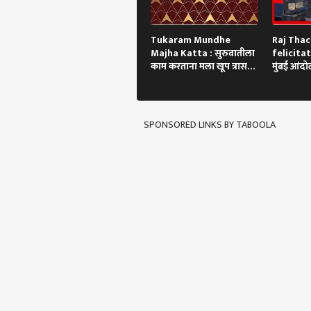
Tukaram Mundhe
Raj Tha
Majha Katta : सुरुवातीला
felicitat
काम करताना मला खूप त्रास
मुंबई आंद
झाला!
गाडी अडवण
थेट सन्मान
SPONSORED LINKS BY TABOOLA