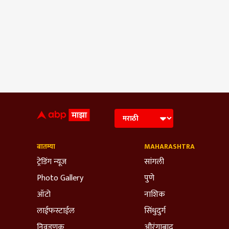
बातम्या
MAHARASHTRA
ट्रेडिंग न्यूज
सांगली
Photo Gallery
पुणे
ऑटो
नाशिक
लाईफस्टाईल
सिंधुदुर्ग
निवडणूक
औरंगाबाद