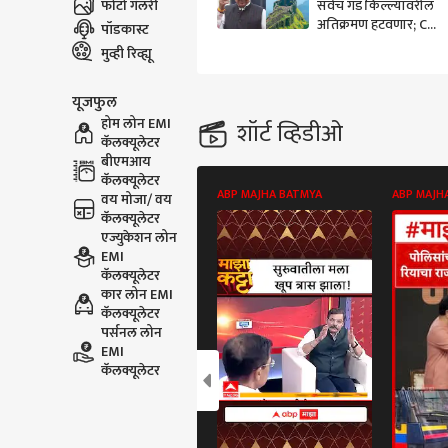
फोटो गॅलरी
सर्वच गड किल्ल्यांवरील
अतिक्रमण हटवणार; CM
पॉडकास्ट
फडणवीसांनी दिली
मुव्ही रिव्ह्यू
डेडलाईन
यूजफुल
होम लोन EMI
शॉर्ट व्हिडीओ
कॅलक्यूलेटर
बीएमआय
कॅलक्यूलेटर
ABP MAJHA BATMYA
ABP MAJH
वय मोजा/ वय
कॅलक्यूलेटर
एज्युकेशन लोन
EMI
कॅलक्यूलेटर
कार लोन EMI
कॅलक्यूलेटर
पर्सनल लोन
EMI
कॅलक्यूलेटर