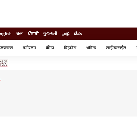
nglish
বাংলা
ਪੰਜਾਬੀ
ગુજરાતી
நாடு
దేశం
ाजकारण
मनोरंजन
क्रीडा
बिझनेस
भविष्य
लाईफस्टाईल
स्टाईल
क्राईम
व्यापार-उद्योग
ट्रेडिंग
ऑटो
S