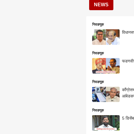
NEWS
निवडणूक
विधानसभ
निवडणूक
फडणवीसा
निवडणूक
काँग्रे
आंबेडकर
निवडणूक
5 डिसें