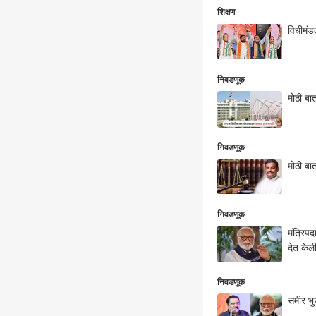
शिक्षण
विधीमंड
निवडणूक
मोठी बा
निवडणूक
मोठी बा
निवडणूक
मंत्रि‍प
देत केल
निवडणूक
समीर भु