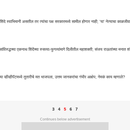
ंदे स्वाभिमानी असतील तर त्यांचा पक्ष सरकारमध्ये सामील होणार नाही; 'या' नेत्याचा काळजीवाहू 
ंविरुद्धच्या एकनाथ शिंदेंच्या रुसव्या-फुगव्यांमागे दिलीतील महाशक्ती; संजय राऊतांच्या मनात
्या व्हीव्हीपॅटमध्ये तुतारीचे मत भाजपला, उत्तम जानकरांचा गंभीर आक्षेप; नेमकं काय म्हणाले?
3
4
5
6
7
Continues below advertisement