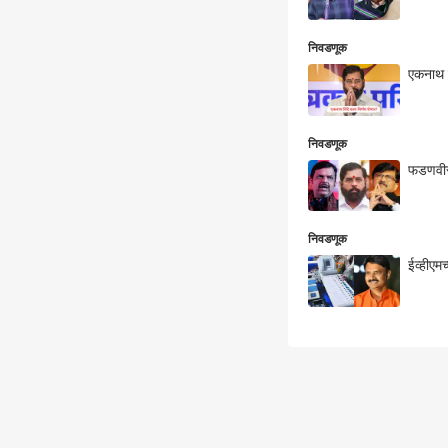
निवडणूक
एकनाथ शि
निवडणूक
फडणवीसा
निवडणूक
ईव्हीएमच