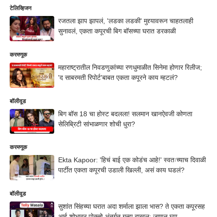
टेलिव्हिजन
रजतला झाप झापलं, 'लडका लडकी' मुद्द्यावरून चाहतलाही
सुनावलं, एकता कपूरची बिग बॉसच्या घरात डरकाळी
करमणूक
महाराष्ट्रातील निवडणुकांच्या रणधुमाळीत सिनेमा होणार रिलीज;
'द साबरमती रिपोर्ट'बाबत एकता कपूरने काय म्हटलं?
बॉलीवूड
बिग बॉस 18 चा होस्ट बदलला! सलमान खानऐवजी कोणता
सेलिब्रिटी सांभाळणार शोची धुरा?
करमणूक
Ekta Kapoor: 'हिचं बाई एक कोडंच आहे!' स्वतःच्याच दिवाळी
पार्टीत एकता कपूरची उडाली खिल्ली, असं काय घडलं?
बॉलीवूड
सुशांत सिंहच्या घरात अदा शर्माला झाला भास? ते एकता कपूरसह
आई शोभावर पोक्सो अंतर्गत गुन्हा दाखल; जाणून घ्या