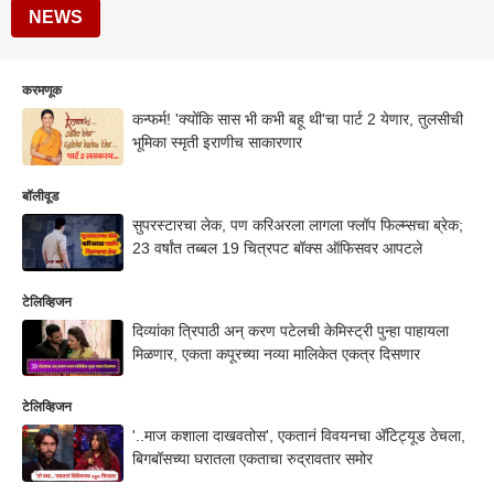
NEWS
करमणूक
कन्फर्म! 'क्योंकि सास भी कभी बहू थी'चा पार्ट 2 येणार, तुलसीची
भूमिका स्मृती इराणीच साकारणार
बॉलीवूड
सुपरस्टारचा लेक, पण करिअरला लागला फ्लॉप फिल्म्सचा ब्रेक;
23 वर्षांत तब्बल 19 चित्रपट बॉक्स ऑफिसवर आपटले
टेलिव्हिजन
दिव्यांका त्रिपाठी अन् करण पटेलची केमिस्ट्री पुन्हा पाहायला
मिळणार, एकता कपूरच्या नव्या मालिकेत एकत्र दिसणार
टेलिव्हिजन
'..माज कशाला दाखवतोस', एकतानं विवयनचा ॲटिट्यूड ठेचला,
बिगबॉसच्या घरातला एकताचा रुद्रावतार समोर