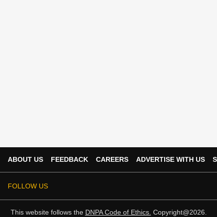
ABOUT US
FEEDBACK
CAREERS
ADVERTISE WITH US
S
FOLLOW US
This website follows the
DNPA Code of Ethics.
Copyright@2026.