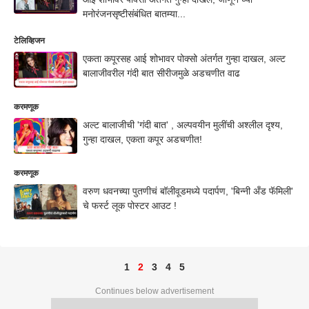
मनोरंजनसृष्टीसंबंधित बातम्या...
टेलिव्हिजन
एकता कपूरसह आई शोभावर पोक्सो अंतर्गत गुन्हा दाखल, अल्ट
बालाजीवरील गंदी बात सीरीजमुळे अडचणीत वाढ
करमणूक
अल्ट बालाजीची 'गंदी बात' , अल्पवयीन मुलींची अश्लील दृश्य,
गुन्हा दाखल, एकता कपूर अडचणीत!
करमणूक
वरुण धवनच्या पुतणीचं बॉलीवूडमध्ये पदार्पण, 'बिन्नी अँड फॅमिली'
चे फर्स्ट लूक पोस्टर आउट !
1
2
3
4
5
Continues below advertisement