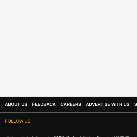
ABOUT US
FEEDBACK
CAREERS
ADVERTISE WITH US
S
FOLLOW US