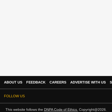
ABOUT US
FEEDBACK
CAREERS
ADVERTISE WITH US
S
FOLLOW US
This website follows the
DNPA Code of Ethics.
Copyright@2026.