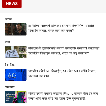
NEWS
आरोग्य
झोमॅटोच्या मालकाने डोक्यावर हायफाय टेक्नॉलॉजी असलेलं
डिव्हाईस लावलं, नेमकं काय काम करतं?
भारत
मणिपूरमध्ये घुसखोरांकडे मस्कचे कायदेशीर परवानगी नसतानाही
स्टारलिंक डिव्हाइस सापडले; भारत का आहे तणावात?
टेक-गॅजेट
जगातील पहिलं 6G डिव्हाईस, 5G पेक्षा 500 पटीने वेगवान,
जपानचा नवा शोध
टेक-गॅजेट
होळीत रंगांची उधळण करताना iPhone पाण्यात गेला तर काय
करावं आणि करू नये? 'या' खास टिप्स तुमच्यासाठी...