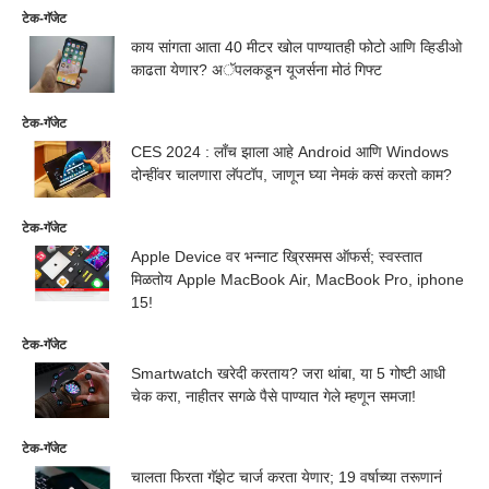
टेक-गॅजेट
काय सांगता आता 40 मीटर खोल पाण्यातही फोटो आणि व्हिडीओ
काढता येणार? अॅपलकडून यूजर्सना मोठं गिफ्ट
टेक-गॅजेट
CES 2024 : लॉंच झाला आहे Android आणि Windows
दोन्हींवर चालणारा लॅपटॉप, जाणून घ्या नेमकं कसं करतो काम?
टेक-गॅजेट
Apple Device वर भन्नाट ख्रिसमस ऑफर्स; स्वस्तात
मिळतोय Apple MacBook Air, MacBook Pro, iphone
15!
टेक-गॅजेट
Smartwatch खरेदी करताय? जरा थांबा, या 5 गोष्टी आधी
चेक करा, नाहीतर सगळे पैसे पाण्यात गेले म्हणून समजा!
टेक-गॅजेट
चालता फिरता गॅझेट चार्ज करता येणार; 19 वर्षाच्या तरूणानं