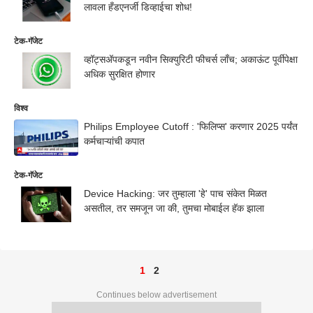
लावला हँडएनर्जी डिव्हाईचा शोध!
टेक-गॅजेट
व्हॉट्सअ‍ॅपकडून नवीन सिक्युरिटी फीचर्स लाँच; अकाऊंट पूर्वीपेक्षा
अधिक सुरक्षित होणार
विश्व
Philips Employee Cutoff : 'फिलिप्स' करणार 2025 पर्यंत
कर्मचाऱ्यांची कपात
टेक-गॅजेट
Device Hacking: जर तुम्हाला 'हे' पाच संकेत मिळत
असतील, तर समजून जा की, तुमचा मोबाईल हॅक झाला
1
2
Continues below advertisement