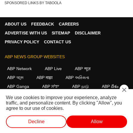
SPONSORED LINKS BY TABOOLA
ABOUT US
FEEDBACK
CAREERS
ADVERTISE WITH US
SITEMAP
DISCLAIMER
PRIVACY POLICY
CONTACT US
ABP NEWS GROUP WEBSITES
ABP Network
ABP Live
ABP न्यूज़
ABP আনন্দ
ABP माझा
ABP અસ્મિતા
ABP Ganga
ABP ਸਾਂਝਾ
ABP நாடு
ABP దేశం
×
We use cookies to improve your experience, analyze
FOLLOW US
traffic, and personalize content. By clicking "Allow", you
agree to our use of cookies.
Decline
Allow
This website follows the
DNPA Code of Ethics.
Copyright@2026.
All rights reserved.
लाईव्ह टीव्ही
शॉर्ट व्हिडीओ
व्हिडीओ
पॉडकास्ट