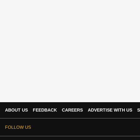
ABOUT US
FEEDBACK
CAREERS
ADVERTISE WITH US
S
FOLLOW US