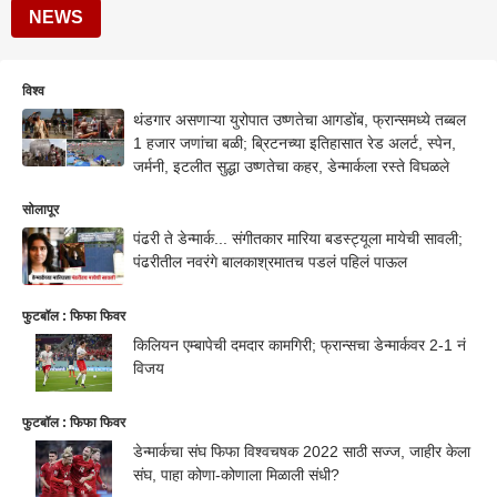
NEWS
विश्व
थंडगार असणाऱ्या युरोपात उष्णतेचा आगडोंब, फ्रान्समध्ये तब्बल
1 हजार जणांचा बळी; ब्रिटनच्या इतिहासात रेड अलर्ट, स्पेन,
जर्मनी, इटलीत सुद्धा उष्णतेचा कहर, डेन्मार्कला रस्ते विघळले
सोलापूर
पंढरी ते डेन्मार्क... संगीतकार मारिया बडस्ट्यूला मायेची सावली;
पंढरीतील नवरंगे बालकाश्रमातच पडलं पहिलं पाऊल
फुटबॉल : फिफा फिवर
किलियन एम्बापेची दमदार कामगिरी; फ्रान्सचा डेन्मार्कवर 2-1 नं
विजय
फुटबॉल : फिफा फिवर
डेन्मार्कचा संघ फिफा विश्वचषक 2022 साठी सज्ज, जाहीर केला
संघ, पाहा कोणा-कोणाला मिळाली संधी?