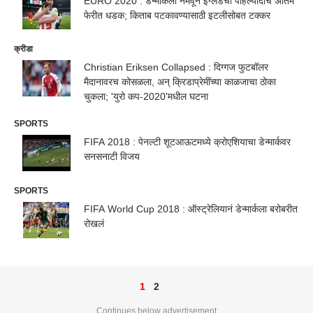
EURO 2020 : डेन्मार्कला नमवून इंग्लंडची पहिल्यांदाच अंतिम
फेरीत धडक; किताब पटकावण्यासाठी इटलीसोबत टक्कर
क्रीडा
Christian Eriksen Collapsed : दिग्गज फुटबॉलर
मैदानावरच कोसळला, अन् क्रिडाप्रेमींच्या काळजाचा ठोका
चुकला; 'युरो कप-2020'मधील घटना
SPORTS
FIFA 2018 : पेनल्टी शूटआऊटमध्ये क्रोएशियाचा डेन्मार्कवर
सनसनाटी विजय
SPORTS
FIFA World Cup 2018 : ऑस्ट्रेलियानं डेन्मार्कला बरोबरीत
रोखलं
1
2
Continues below advertisement