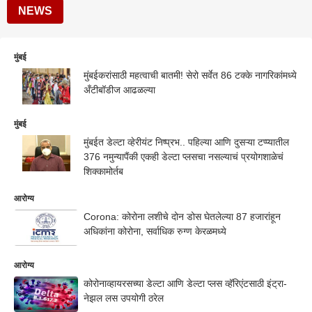
NEWS
मुंबई
मुंबईकरांसाठी महत्वाची बातमी! सेरो सर्वेत 86 टक्के नागरिकांमध्ये
अँटीबॉडीज आढळल्या
मुंबई
मुंबईत डेल्टा व्हेरीयंट निष्प्रभ.. पहिल्या आणि दुसऱ्या टप्प्यातील
376 नमुन्यापैंकी एकही डेल्टा प्लसचा नसल्याचं प्रयोगशाळेचं
शिक्कामोर्तब
आरोग्य
Corona: कोरोना लशीचे दोन डोस घेतलेल्या 87 हजारांहून
अधिकांना कोरोना, सर्वाधिक रुग्ण केरळमध्ये
आरोग्य
कोरोनाव्हायरसच्या डेल्टा आणि डेल्टा प्लस व्हॅरिएंटसाठी इंट्रा-
नेझल लस उपयोगी ठरेल