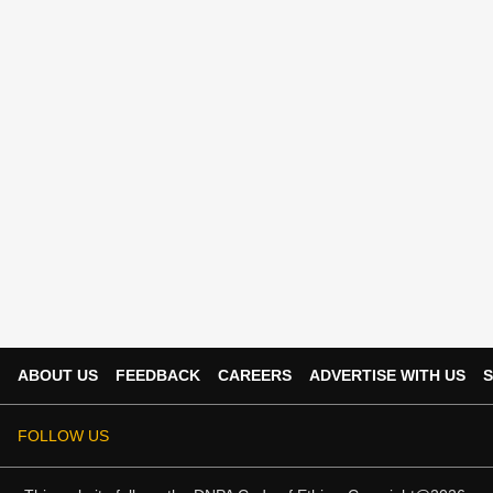
ABOUT US
FEEDBACK
CAREERS
ADVERTISE WITH US
S
FOLLOW US