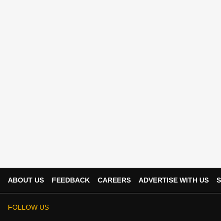
ABOUT US
FEEDBACK
CAREERS
ADVERTISE WITH US
S
FOLLOW US