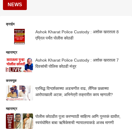
NEWS
क्राईम
Ashok Kharat Police Custody : अशोक खरातला 8
एप्रिल पर्यंत पोलीस कोठडी
महाराष्ट्र
Ashok Kharat Police Custody : अशोक खरातला 7
दिवसांची पोलिस कोठडी मंजूर
करमणूक
प्रसिद्ध दिग्दर्शकाच्या अडचणीत वाढ, लैंगिक छळाच्या
आरोपाखाली अटक; अभिनेत्री तक्रारीत काय म्हणाली?
महाराष्ट्र
पोलीस कोठडीत पूजा करण्यााठी साहित्य आणि पुस्तकं द्यावीत,
स्वयंघोषित बाबा ऋषिकेशची न्यायालयाकडे अजब मागणी