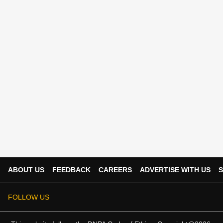
ABOUT US
FEEDBACK
CAREERS
ADVERTISE WITH US
S
FOLLOW US