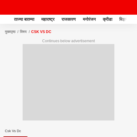
ताज्या बातम्या
महाराष्ट्र
राजकारण
मनोरंजन
क्रीडा
बिझनेस
मुख्यपृष्ठ
विषय
CSK VS DC
Continues below advertisement
Csk Vs Dc