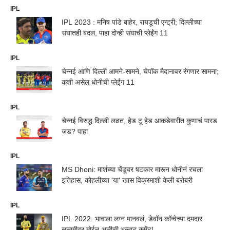
IPL
IPL 2023 : मनिष पांडे बाहेर, रायडूची एन्ट्री; दिल्लीच्या
संघातही बदल, पाहा दोन्ही संघाची प्लेईंग 11
IPL
चेन्नई आणि दिल्ली आमने-सामने, चेपॉक मैदानावर रंगणार सामना;
कशी असेल धोनीची प्लेईंग 11
IPL
चेन्नई विरुद्ध दिल्ली लढत, हेड टू हेड आकडेवारीत कुणाचं पारड
जड? पाहा
IPL
MS Dhoni: मार्शच्या चेंडूवर षटकार मारून धोनीनं रचला
इतिहास, कोहलीच्या 'या' खास विक्रमाशी केली बरोबरी
IPL
IPL 2022: भावाला लग्न मानवलं, डेवॉन कॉन्वेच्या दमदार
सलामीवर मोईन अलीची भन्नाट कमेंट!