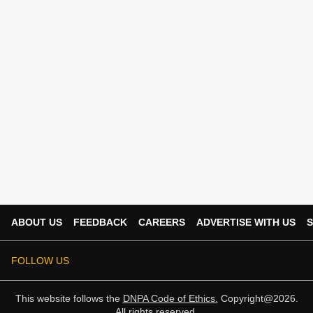
ABOUT US
FEEDBACK
CAREERS
ADVERTISE WITH US
S
FOLLOW US
This website follows the
DNPA Code of Ethics.
Copyright@2026.
All rights reserved.