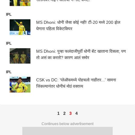
IPL
MS Dhoni: धोनी जैसा कोई नही! टी-20 मध्ये 200 झेल
घेणारा पहिला विकेटकिपर
IPL
MS Dhoni: पुन्हा फलंदाजीपूर्वी धोनी बॅट खाताना दिसला; पण
तो असं का करतो? कारण आलं समोर
IPL
CSK vs DC: 'प्लेऑफमध्ये पोहचलो नाहीतर...' सामना
जिंकल्यानंतर धोनीचं मोठं वक्तव्य
1
2
3
4
Continues below advertisement