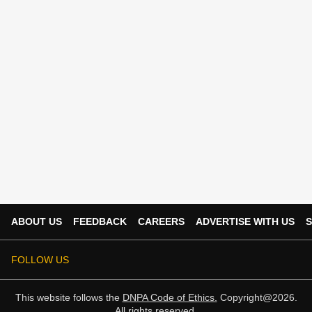
ABOUT US
FEEDBACK
CAREERS
ADVERTISE WITH US
S
FOLLOW US
This website follows the
DNPA Code of Ethics.
Copyright@2026.
All rights reserved.