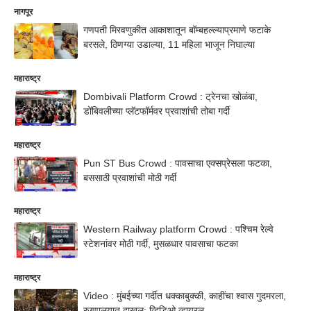
नागपूर
गणपती मिरवणुकीत आकाशातून बॉम्बहल्ल्याप्रमाणे फटाके
बरसले, ठिणग्या उडाल्या, 11 महिला भाजून निघाल्या
महाराष्ट्र
Dombivali Platform Crowd : ट्रेनचा खोळंबा,
डोंबिवलीच्या प्लॅटफॉर्मवर प्रवाशांची तोबा गर्दी
महाराष्ट्र
Pun ST Bus Crowd : पावसाचा एक्सप्रेसला फटका,
बससाठी प्रवाशांची मोठी गर्दी
महाराष्ट्र
Western Railway platform Crowd : पश्चिम रेल्वे
स्टेशनांवर मोठी गर्दी, मुसळधार पावसाचा फटका
महाराष्ट्र
Video : मुंबईच्या गर्दीत धक्काबुक्की, काहींचा श्वास गुदमरला,
रुग्णालयात दाखल; व्हिडिओ व्हायरल