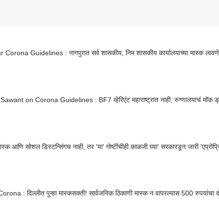
Nagpur Corona Guidelines : नागपुरात सर्व शासकीय, निम शासकीय कार्यालयाच्या मास्क लाव
Sawant on Corona Guidelines : BF7 व्हेरिएंट महाराष्ट्रात नाही, रुग्णालयाचं मॉक ड्
ास्क आणि सोशल डिस्टन्सिंगच नाही, तर 'या' गोष्टींचीही काळजी घ्या' सरकारडून जारी 'एप्रो
orona : दिल्लीत पुन्हा मास्कसक्ती! सार्वजनिक ठिकाणी मास्क न वापरल्यास 500 रुपयांचा द