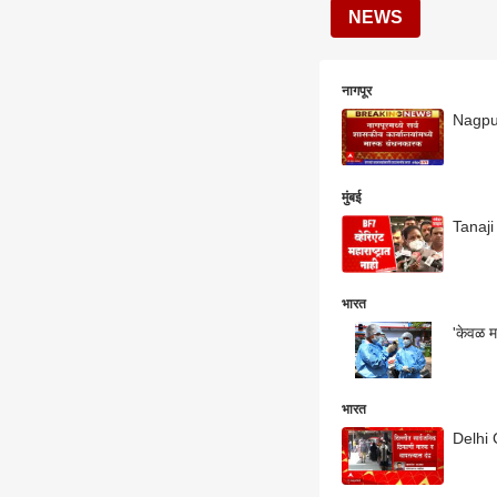
NEWS
नागपूर
मुंबई
Tanaji 
भारत
'केवळ म
भारत
Delhi C