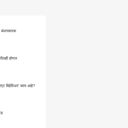
णे बंधनकारक
रीलही होणार
प्रिएट बिहेविअर' काय आहे?
ंड