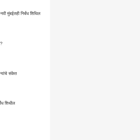
वी मुंबईतही निर्बंध शिथिल
ंद?
यांचे संकेत
बंध शिथील