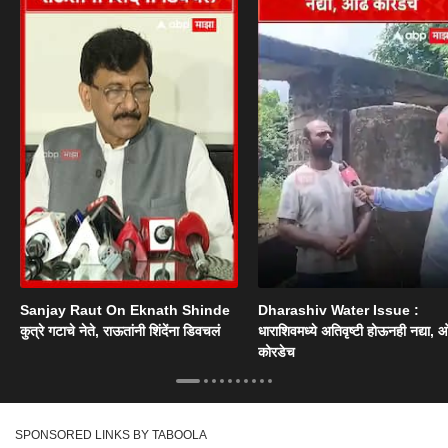
Sanjay Raut On Eknath Shinde
Dharashiv Water Issue :
कुत्रे गटाचे नेते, राऊतांनी शिंदेंना डिवचलं
धाराशिवमध्ये अतिवृष्टी होऊनही नद्या, ओ
कोरडेच
SPONSORED LINKS BY TABOOLA