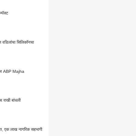
्पॅक्ट
ून वडिलांचा सिलिकॉनचा
ेंज ABP Majha
च राखी बांधली
ात, एक लाख नागरिक सहभागी