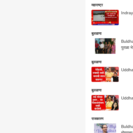
महाराष्ट्र
Indraya
बुलडाणा
Buldhan
पुतळा भ
बुलडाणा
Uddhav
बुलडाणा
Uddhav 
राजकारण
Buldha
होण्याचा