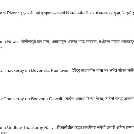
ni River : इंद्रायणी नदी प्रदूषणाप्रकरणी चिखलीमधील 6 कंपनी मालकांवर गुन्हा, 'माझा' इम
a News : कोरोनामुळे बाप गेला, धक्क्यातून धाकटा भाऊ सावरेना; बर्थडेला मोठ्या भावाकड
ेट
 Thackeray on Devendra Fadnavis : देवेंद्र फडणवीस यांना भर सभेत ओपन चॅल
Thackeray on Bhavana Gawali : ताईंना धमक्या दिल्या गेल्या, ताईंनी पंतप्रधानांना
na Uddhav Thackeray Rally : चिखलीतील उद्धव ठाकरेंच्या सभेची तयारी अंतिम टप्प्य
 दावा