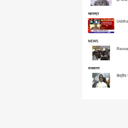
महाराष्ट्र
Uddhav 
NEWS
Raosahe
राजकारण
केंद्रीय