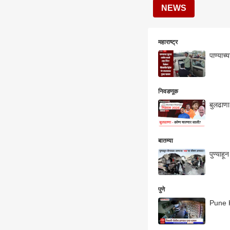
NEWS
महाराष्ट्र
पाण्याच
निवडणूक
बुलढाणा
बातम्या
पुणे