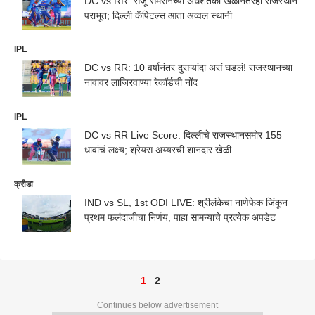
DC vs RR: संजू सॅमसनच्या अर्धशतकी खेळीनंतरही राजस्थान
पराभूत; दिल्ली कॅपिटल्स आता अव्वल स्थानी
IPL
DC vs RR: 10 वर्षानंतर दुसऱ्यांदा असं घडलं! राजस्थानच्या
नावावर लाजिरवाण्या रेकॉर्डची नोंद
IPL
DC vs RR Live Score: दिल्लीचे राजस्थानसमोर 155
धावांचं लक्ष्य; श्रेयस अय्यरची शानदार खेळी
क्रीडा
IND vs SL, 1st ODI LIVE: श्रीलंकेचा नाणेफेक जिंकून
प्रथम फलंदाजीचा निर्णय, पाहा सामन्याचे प्रत्येक अपडेट
1
2
Continues below advertisement