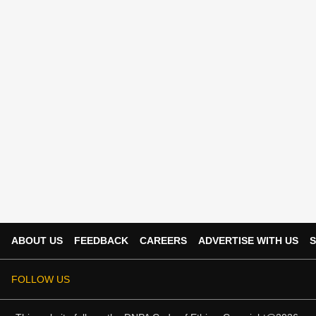
ABOUT US
FEEDBACK
CAREERS
ADVERTISE WITH US
S
FOLLOW US