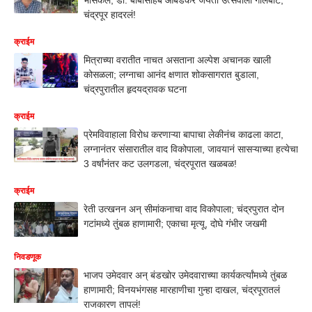
चंद्रपूर हादरलं!
क्राईम
मित्राच्या वरातीत नाचत असताना अल्पेश अचानक खाली
कोसळला; लग्नाचा आनंद क्षणात शोकसागरात बुडाला,
चंद्रपुरातील हृदयद्रावक घटना
क्राईम
प्रेमविवाहाला विरोध करणाऱ्या बापाचा लेकीनंच काढला काटा,
लग्नानंतर संसारातील वाद विकोपाला, जावयानं सासऱ्याच्या हत्येचा
3 वर्षांनंतर कट उलगडला, चंद्रपूरात खळबळ!
क्राईम
रेती उत्खनन अन् सीमांकनाचा वाद विकोपाला; चंद्रपुरात दोन
गटांमध्ये तुंबळ हाणामारी; एकाचा मृत्यू, दोघे गंभीर जखमी
निवडणूक
भाजप उमेदवार अन् बंडखोर उमेदवाराच्या कार्यकर्त्यांमध्ये तुंबळ
हाणामारी; विनयभंगसह मारहाणीचा गुन्हा दाखल, चंद्रपूरातलं
राजकारण तापलं!