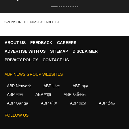
SPONSORED LINKS BY TABOOLA
ABOUT US
FEEDBACK
CAREERS
ADVERTISE WITH US
SITEMAP
DISCLAIMER
PRIVACY POLICY
CONTACT US
ABP NEWS GROUP WEBSITES
ABP Network
ABP Live
ABP न्यूज़
ABP আনন্দ
ABP माझा
ABP અસ્મિતા
ABP Ganga
ABP ਸਾਂਝਾ
ABP நாடு
ABP దేశం
×
FOLLOW US
We use cookies to improve your experience, analyze
traffic, and personalize content. By clicking "Allow", you
agree to our use of cookies.