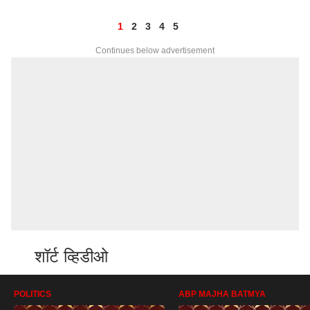
1
2
3
4
5
Continues below advertisement
शॉर्ट व्हिडीओ
POLITICS
ABP MAJHA BATMYA