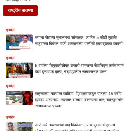
Chandrapur Crime
राष्ट्रीय बातम्या
क्राईम
ज्याला पोटच्या मुलासारखं सांभाळलं, त्यानेच 5 कोटी लुटले!
राजुराच्या दिवंगत माजी आमदारांच्या पत्नीची हृदयद्रावक कहाणी
क्राईम
5 वर्षांच्या चिमुकलीसोबत शेजारी राहणाऱ्या सेवानिवृत्त कर्मचाऱ्यानं
केलं घृणास्पद कृत्य; चंद्रपुरातील संतापजनक घटना
क्राईम
मातृत्वाच्या नात्याला काळिमा! प्रियकराकडून पोटच्या 15 वर्षीय
मुलीवर अत्याचार; नवजात बाळाला विकण्याचा कट; चंद्रपुरातील
संतापजनक प्रकार
क्राईम
डीजेमध्ये नाचण्याच्या वाद विकोपाला, पाच युवकांनी एकाला
भोसकलं; डॉ. बाबासाहेब आंबेडकर जयंती उत्सवाला गालबोट;