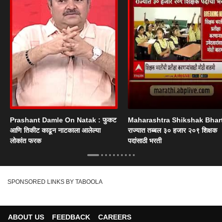
Prashant Damle On Natak : फुकट
Maharashtra Shikshak Bhart
आणि तिकीट काढून नाटकाला आलेल्या
राज्यात तब्बल ३० हजार २०९ शिक्षक
लोकांत फरक
पदांसाठी भरती
SPONSORED LINKS BY TABOOLA
ABOUT US
FEEDBACK
CAREERS