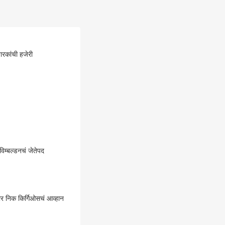
ारकांची हजेरी
म्बल्डनचं जेतेपद
र निक किर्गिओसचं आव्हान