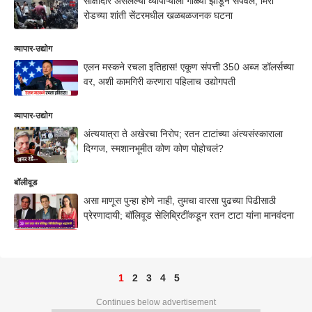
साक्षीदार असलेल्या व्यापाऱ्याला गोळ्या झाडून संपवलं, मिरा
रोडच्या शांती सेंटरमधील खळबळजनक घटना
व्यापार-उद्योग
एलन मस्कने रचला इतिहास! एकूण संपत्ती 350 अब्ज डॉलर्सच्या
वर, अशी कामगिरी करणारा पहिलाच उद्योगपती
व्यापार-उद्योग
अंत्ययात्रा ते अखेरचा निरोप; रतन टाटांच्या अंत्यसंस्काराला
दिग्गज, स्मशानभूमीत कोण कोण पोहोचलं?
बॉलीवूड
असा माणूस पुन्हा होणे नाही, तुमचा वारसा पुढच्या पिढीसाठी
प्रेरणादायी; बॉलिवूड सेलिब्रिटींकडून रतन टाटा यांना मानवंदना
1
2
3
4
5
Continues below advertisement