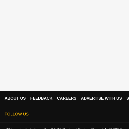
ABOUT US
FEEDBACK
CAREERS
ADVERTISE WITH US
S
FOLLOW US