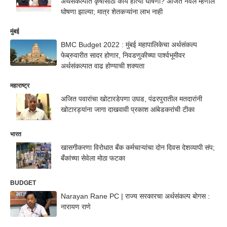
अर्थसंकल्पात कृषीसाठी काय होत्या घोषणा? अजित नवले म्हणाले
घोषणा झाल्या; मात्र शेतकऱ्यांना लाभ नाही
मुंबई
BMC Budget 2022 : मुंबई महापालिकेचा अर्थसंकल्प
फेब्रुवारीत सादर होणार, निवडणुकीच्या पार्श्वभूमीवर
अर्थसंकल्पात वाढ होण्याची शक्यता
महाराष्ट्र
अजित पवारांचा खोटारडेपणा उघड, पंढरपुरातील मतदारांनी
खोटारड्यांना जागा दाखवावी प्रकाश आंबेडकरांची टीका
भारत
खासगीकरणा विरोधात बँक कर्मचाऱ्यांचा दोन दिवस देशव्यापी संप;
बँकांच्या सेवेला मोठा फटका
BUDGET
Narayan Rane PC | राज्य सरकारचा अर्थसंकल्प बोगस :
नारायण राणे