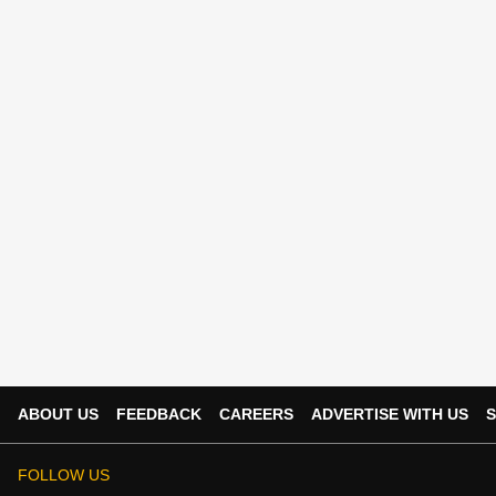
ABOUT US
FEEDBACK
CAREERS
ADVERTISE WITH US
S
FOLLOW US